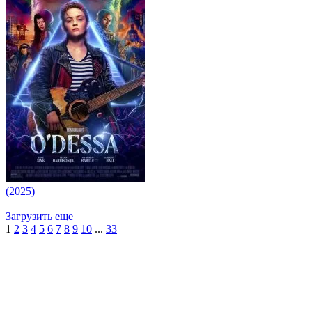
(2025)
Загрузить еще
1
2
3
4
5
6
7
8
9
10
...
33