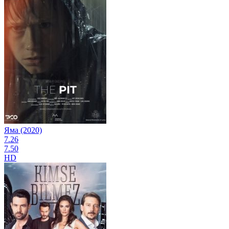
Яма (2020)
7.26
7.50
HD