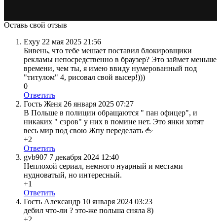
Оставь свой отзыв
Ехуу
22 мая 2025 21:56
Бивень, что тебе мешает поставил блокировщики
рекламы непосредственно в браузер? Это займет меньше
времени, чем ты, я имею ввиду нумерованный под
"титулом" 4, рисовал свой высер!)))
0
Ответить
Гость Женя
26 января 2025 07:27
В Польше в полиции обращаются " пан офицер", и
никаких " сэров" у них в помине нет. Это янки хотят
весь мир под свою Жпу переделать 🖕
+2
Ответить
gvb907
7 декабря 2024 12:40
Неплохой сериал, немного нуарный и местами
нудноватый, но интересный.
+1
Ответить
Гость Александр
10 января 2024 03:23
дебил что-ли ? это-же польша сняла 8)
+2