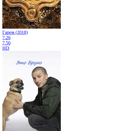
Гарем (2018)
7.26
7.50
HD