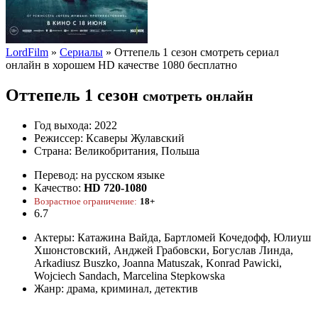
LordFilm
»
Сериалы
» Оттепель 1 сезон смотреть сериал
онлайн в хорошем HD качестве 1080 бесплатно
Оттепель 1 сезон
смотреть онлайн
Год выхода:
2022
Режиссер:
Ксаверы Жулавский
Страна:
Великобритания, Польша
Перевод:
на русском языке
Качество:
HD 720-1080
Возрастное ограничение:
18+
6.7
Актеры:
Катажина Вайда, Бартломей Кочедофф, Юлиуш
Хшонстовский, Анджей Грабовски, Богуслав Линда,
Arkadiusz Buszko, Joanna Matuszak, Konrad Pawicki,
Wojciech Sandach, Marcelina Stepkowska
Жанр:
драма, криминал, детектив